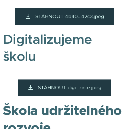
STÁHNOUT 4b40...42c3.jpeg
Digitalizujeme
školu
STÁHNOUT digi...zace.jpeg
Škola udržitelného
rozvoje