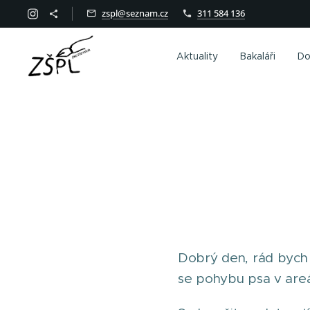
zspl@seznam.cz
311 584 136
Aktuality
Bakaláři
Do
Dobrý den, rád bych 
se pohybu psa v areál