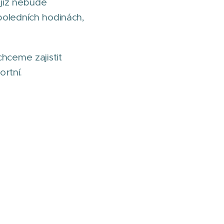
 již nebude
poledních hodinách,
hceme zajistit
rtní.