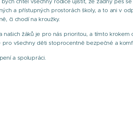
 bych chtěl všechny rodiče ujistit, že žádný pes se
ých a přístupných prostorách školy, a to ani v od
ně, či chodí na kroužky.
našich žáků je pro nás prioritou, a tímto krokem c
e pro všechny děti stoprocentně bezpečné a komfo
ení a spolupráci.