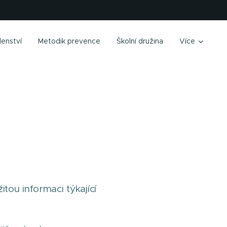
enství
Metodik prevence
Školní družina
Více
ou informaci týkající