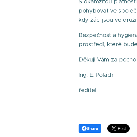
S okamžitou platností
pohybovat ve společn
kdy žáci jsou ve druži
Bezpečnost a hygiena 
prostředí, které bud
Děkuji Vám za pochop
Ing. E. Polách
ředitel
Share