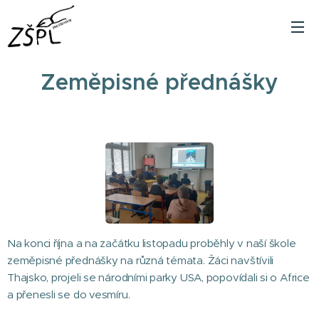
Zeměpisné přednášky
Na konci října a na začátku listopadu proběhly v naší škole
zeměpisné přednášky na různá témata. Žáci navštívili
Thajsko, projeli se národními parky USA, popovídali si o Africe
a přenesli se do vesmíru.