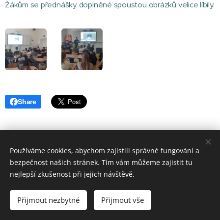
Žákům se přednášky doplněné spoustou obrázků velice líbily.
Share
Používáme cookies, abychom zajistili správné fungování a
bezpečnost našich stránek. Tím vám můžeme zajistit tu
nejlepší zkušenost při jejich návštěvě.
ZŠ P. Lisého Hostomice
Cookies
Přijmout nezbytné
Přijmout vše