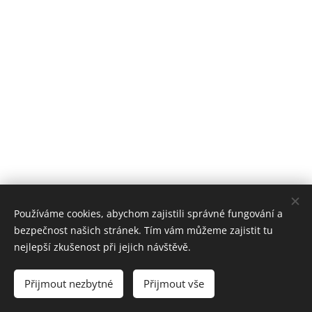
Používáme cookies, abychom zajistili správné fungování a
bezpečnost našich stránek. Tím vám můžeme zajistit tu
nejlepší zkušenost při jejich návštěvě.
ZŠ P. Lisého Hostomice
Cookies
Přijmout nezbytné
Přijmout vše