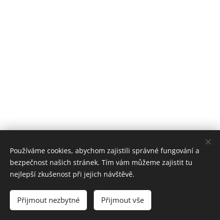
Používáme cookies, abychom zajistili správné fungování a
bezpečnost našich stránek. Tím vám můžeme zajistit tu
nejlepší zkušenost při jejich návštěvě.
ZŠ P. Lisého Hostomice
Cookies
Přijmout nezbytné
Přijmout vše