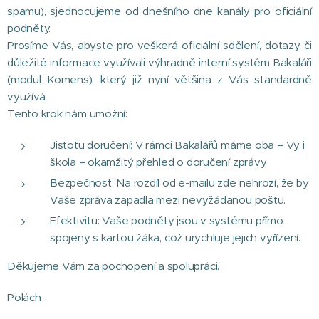
spamu), sjednocujeme od dnešního dne kanály pro oficiální
podněty.
Prosíme Vás, abyste pro veškerá oficiální sdělení, dotazy či
důležité informace využívali výhradně interní systém Bakaláři
(modul Komens), který již nyní většina z Vás standardně
využívá.
Tento krok nám umožní:
Jistotu doručení: V rámci Bakalářů máme oba – Vy i
škola – okamžitý přehled o doručení zprávy.
Bezpečnost: Na rozdíl od e-mailu zde nehrozí, že by
Vaše zpráva zapadla mezi nevyžádanou poštu.
Efektivitu: Vaše podněty jsou v systému přímo
spojeny s kartou žáka, což urychluje jejich vyřízení.​
Děkujeme Vám za pochopení a spolupráci.
Polách