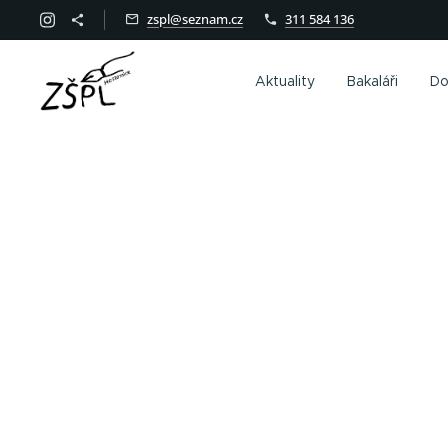
zspl@seznam.cz
311 584 136
Aktuality
Bakaláři
Do