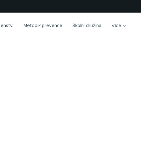
enství
Metodik prevence
Školní družina
Více