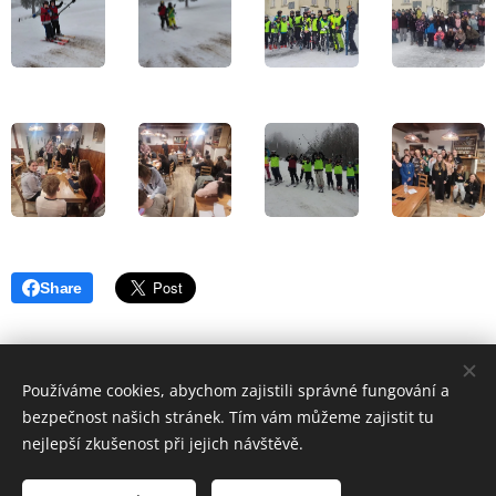
Share
Používáme cookies, abychom zajistili správné fungování a
bezpečnost našich stránek. Tím vám můžeme zajistit tu
nejlepší zkušenost při jejich návštěvě.
ZŠ P. Lisého Hostomice
Cookies