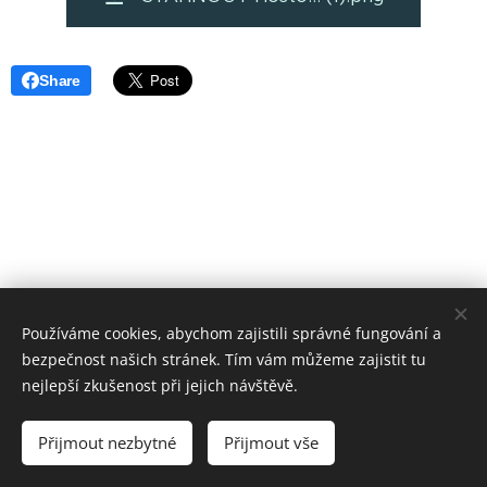
Share
Používáme cookies, abychom zajistili správné fungování a
bezpečnost našich stránek. Tím vám můžeme zajistit tu
nejlepší zkušenost při jejich návštěvě.
ZŠ P. Lisého Hostomice
Cookies
Přijmout nezbytné
Přijmout vše