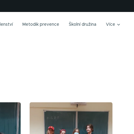
enství
Metodik prevence
Školní družina
Více