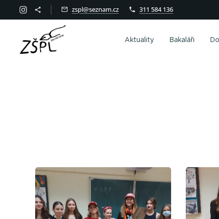
zspl@seznam.cz
311 584 136
Aktuality
Bakaláři
Do